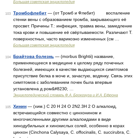
Большая советская энциклопедия
Тромбофлебит
— (от Тромб и Флебит) воспаление
103
стенки вены с образованием тромба, закрывающего её
просвет. Причины Т.: инфекция, травма вены, замедление
тока крови и повышение её свёртываемости. Различают Т.
поверхностных, часто варикозно измененных (см …
Большая советская энциклопедия
Брайтова болезнь
— (morbus Brightii) название,
104
применяющееся в медицине к целому ряду почечных
болезней, имеющих в качестве выдающихся симптомов
присутствие белка в моче и, зачастую, водянку. Связь этих
симптомов с заболеванием почек была впервые
установлена д ром&#8230; …
Энциклопедический словарь Ф.А. Брокгауза и И.А. Ефрона
Хинин
— (хим.) С 20 Н 24 О 2N2.3Н 2 О алкалоид,
105
встречающийся совместно с цинхонином и
многочисленными другими алкалоидами в виде
хинодубильных и хинокислых солей, особенно в корах
цинхон (Cinchona Calysaya, С. offоcinalis, С. succirubra, С.