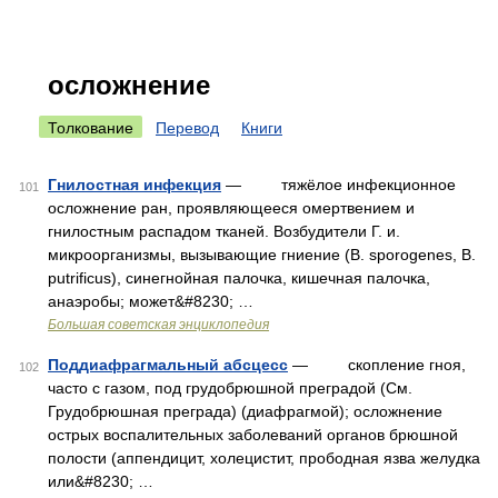
осложнение
Толкование
Перевод
Книги
Гнилостная инфекция
— тяжёлое инфекционное
101
осложнение ран, проявляющееся омертвением и
гнилостным распадом тканей. Возбудители Г. и.
микроорганизмы, вызывающие гниение (В. sporogenes, В.
putrificus), синегнойная палочка, кишечная палочка,
анаэробы; может&#8230; …
Большая советская энциклопедия
Поддиафрагмальный абсцесс
— скопление гноя,
102
часто с газом, под грудобрюшной преградой (См.
Грудобрюшная преграда) (диафрагмой); осложнение
острых воспалительных заболеваний органов брюшной
полости (аппендицит, холецистит, прободная язва желудка
или&#8230; …