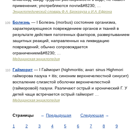
применения; употребляются почти&#8230; …
Энциклопедический словарь Ф.А. Брокгауза и И.А. Ефрона
Болезнь
— I Болезнь (morbus) состояние организма,
109
характеризующееся повреждением органов и тканей в
результате действия патогенных факторов, развертыванием
защитных реакций, направленных на ликвидацию
повреждений; обычно сопровождается
ограничением&#8230; …
Медицинская энциклопедия
Гайморит
— I Гайморит (highmoritis; анат. sinus Highmori
110
гайморова пазуха + itis; синоним верхнечелюстной синусит)
воспаление слизистой оболочки верхнечелюстной
(гайморовой) пазухи. Различают острый и хронический Г. У
детей чаще встречается острый гайморит …
Медицинская энциклопедия
Страницы
←
Предыдущая
Следующая
→
1
2
3
4
5
6
7
8
9