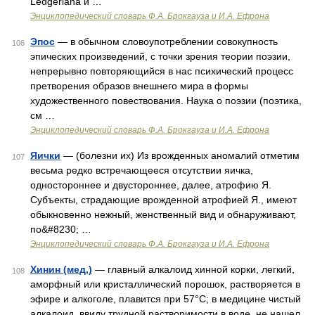
Ledgeriana и …
Энциклопедический словарь Ф.А. Брокгауза и И.А. Ефрона
Эпос
— в обычном словоупотреблении совокупность
106
эпических произведений, с точки зрения теории поэзии,
непрерывно повторяющийся в нас психический процесс
претворения образов внешнего мира в формы
художественного повествования. Наука о поэзии (поэтика,
см …
Энциклопедический словарь Ф.А. Брокгауза и И.А. Ефрона
Яички
— (болезни их) Из врожденных аномалий отметим
107
весьма редко встречающееся отсутствии яичка,
одностороннее и двустороннее, далее, атрофию Я.
Субъекты, страдающие врожденной атрофией Я., имеют
обыкновенно нежный, женственный вид и обнаруживают,
по&#8230; …
Энциклопедический словарь Ф.А. Брокгауза и И.А. Ефрона
Хинин (мед.)
— главный алкалоид хинной корки, легкий,
108
аморфный или кристаллический порошок, растворяется в
эфире и алкоголе, плавится при 57°С; в медицине чистый
алкалоид, ввиду трудной растворимости в воде, не нашел